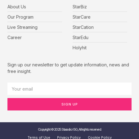
About Us
StarBiz
Our Program
StarCare
Live Streaming
StarCation
Career
StarEdu
Holyhit
Sign up our newsletter to get update information, news and
free insight.
SIGN UP
Copyright © 2025 Staradio I 5G, All rights reserved.
Terms of Use
Privacy Policy
Cookie Policy