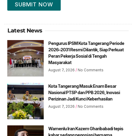
SUBMIT NOW
Latest News
Pengurus IPSM Kota Tangerang Periode
2026–2031 Resmi Dilantik, Siap Perkuat
Peran Pekerja Sosial di Tengah
Masyarakat
August 7, 2026
No Comments
Kota Tangerang Masuk Enam Besar
Nasional PTSP dan PPB 2026, Inovasi
Perizinan Jadi Kunci Keberhasilan
August 7, 2026
No Comments
Wamenlu Iran Kazem Gharibabadi tepis
kabar sedang negosiasi bersama