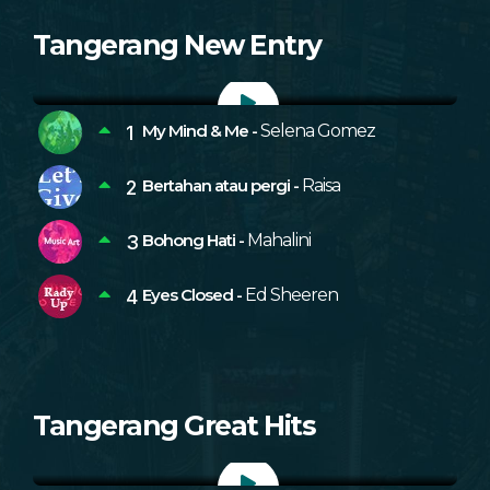
Jackson Wang & Ciara
Tangerang New Entry
Album:
Pop
Audio
Player
My Mind & Me -
Selena Gomez
Bertahan atau pergi -
Raisa
Bohong Hati -
Mahalini
Eyes Closed -
Ed Sheeren
Let You Down
Tangerang Great Hits
Rayi Putra
Audio