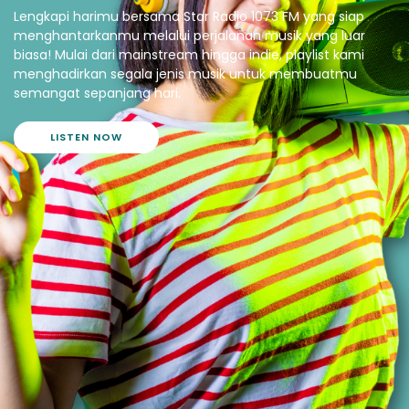
Lengkapi harimu bersama Star Radio 1073 FM yang siap
menghantarkanmu melalui perjalanan musik yang luar
biasa! Mulai dari mainstream hingga indie, playlist kami
menghadirkan segala jenis musik untuk membuatmu
semangat sepanjang hari.
LISTEN NOW