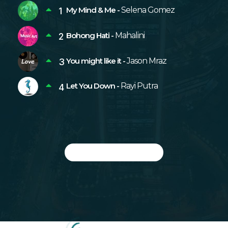
Player
My Mind & Me -
Selena Gomez
Bohong Hati -
Mahalini
You might like it -
Jason Mraz
Let You Down -
Rayi Putra
VIEW ALL CHARTS