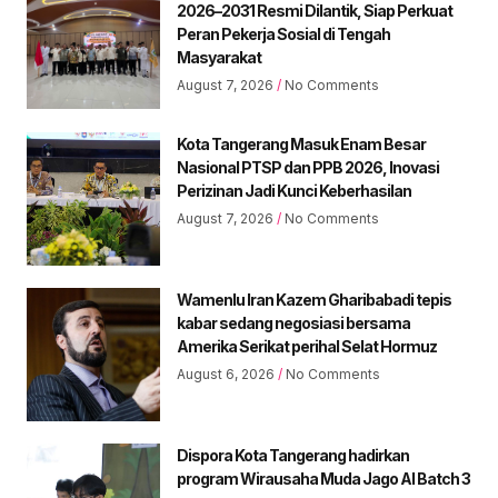
2026–2031 Resmi Dilantik, Siap Perkuat
Peran Pekerja Sosial di Tengah
Masyarakat
August 7, 2026
No Comments
Kota Tangerang Masuk Enam Besar
Nasional PTSP dan PPB 2026, Inovasi
Perizinan Jadi Kunci Keberhasilan
August 7, 2026
No Comments
Wamenlu Iran Kazem Gharibabadi tepis
kabar sedang negosiasi bersama
Amerika Serikat perihal Selat Hormuz
August 6, 2026
No Comments
Dispora Kota Tangerang hadirkan
program Wirausaha Muda Jago AI Batch 3