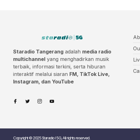
Ab
Ou
Staradio Tangerang
adalah
media radio
multichannel
yang menghadirkan musik
Li
terbaik, informasi terkini, serta hiburan
Ca
interaktif melalui siaran
FM, TikTok Live,
Instagram, dan YouTube
Copyright © 2025 Staradio I 5G, All rights reserved.