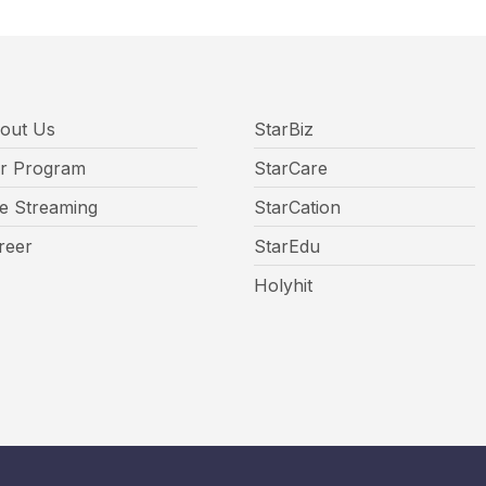
out Us
StarBiz
r Program
StarCare
ve Streaming
StarCation
reer
StarEdu
Holyhit