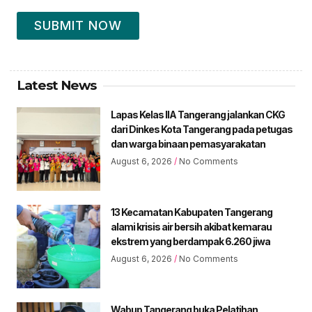
SUBMIT NOW
Latest News
Lapas Kelas IIA Tangerang jalankan CKG
dari Dinkes Kota Tangerang pada petugas
dan warga binaan pemasyarakatan
August 6, 2026
No Comments
13 Kecamatan Kabupaten Tangerang
alami krisis air bersih akibat kemarau
ekstrem yang berdampak 6.260 jiwa
August 6, 2026
No Comments
Wabup Tangerang buka Pelatihan