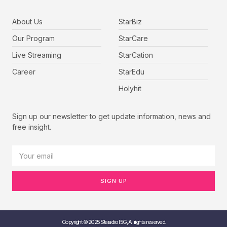
About Us
StarBiz
Our Program
StarCare
Live Streaming
StarCation
Career
StarEdu
Holyhit
Sign up our newsletter to get update information, news and
free insight.
SIGN UP
Copyright © 2025 Staradio I 5G, All rights reserved.