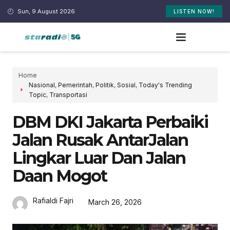
Sun, 9 August 2026
LISTEN NOW!
Home
Nasional
,
Pemerintah
,
Politik
,
Sosial
,
Today's Trending
Topic
,
Transportasi
DBM DKI Jakarta Perbaiki
Jalan Rusak AntarJalan
Lingkar Luar Dan Jalan
Daan Mogot
Rafialdi Fajri
March 26, 2026