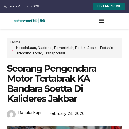
Fri, 7 August 2026
LISTEN NOW!
Home
Kecelakaan
,
Nasional
,
Pemerintah
,
Politik
,
Sosial
,
Today's
Trending Topic
,
Transportasi
Seorang Pengendara
Motor Tertabrak KA
Bandara Soetta Di
Kalideres Jakbar
Rafialdi Fajri
February 24, 2026