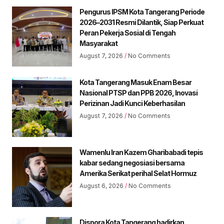
Pengurus IPSM Kota Tangerang Periode
2026–2031 Resmi Dilantik, Siap Perkuat
Peran Pekerja Sosial di Tengah
Masyarakat
August 7, 2026
No Comments
Kota Tangerang Masuk Enam Besar
Nasional PTSP dan PPB 2026, Inovasi
Perizinan Jadi Kunci Keberhasilan
August 7, 2026
No Comments
Wamenlu Iran Kazem Gharibabadi tepis
kabar sedang negosiasi bersama
Amerika Serikat perihal Selat Hormuz
August 6, 2026
No Comments
Dispora Kota Tangerang hadirkan