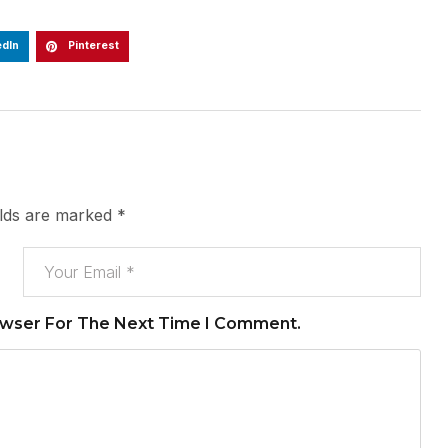
edIn
Pinterest
elds are marked
*
owser For The Next Time I Comment.