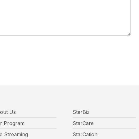
out Us
StarBiz
r Program
StarCare
ve Streaming
StarCation