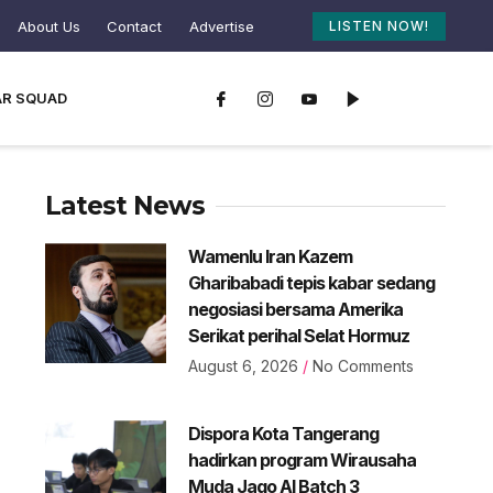
About Us
Contact
Advertise
LISTEN NOW!
AR SQUAD
Latest News
Wamenlu Iran Kazem
Gharibabadi tepis kabar sedang
negosiasi bersama Amerika
Serikat perihal Selat Hormuz
August 6, 2026
No Comments
Dispora Kota Tangerang
hadirkan program Wirausaha
Muda Jago AI Batch 3