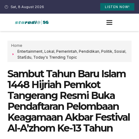
Sat, 8 August 2026
LISTEN NOW!
Home
Entertainment
,
Lokal
,
Pemerintah
,
Pendidikan
,
Politik
,
Sosial
,
StarEdu
,
Today's Trending Topic
Sambut Tahun Baru Islam
1448 Hijriah Pemkot
Tangerang Resmi Buka
Pendaftaran Pelombaan
Keagamaan Akbar Festival
Al-A’zhom Ke-13 Tahun