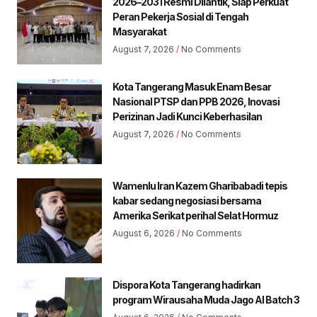
2026–2031 Resmi Dilantik, Siap Perkuat
Peran Pekerja Sosial di Tengah
Masyarakat
August 7, 2026
No Comments
Kota Tangerang Masuk Enam Besar
Nasional PTSP dan PPB 2026, Inovasi
Perizinan Jadi Kunci Keberhasilan
August 7, 2026
No Comments
Wamenlu Iran Kazem Gharibabadi tepis
kabar sedang negosiasi bersama
Amerika Serikat perihal Selat Hormuz
August 6, 2026
No Comments
Dispora Kota Tangerang hadirkan
program Wirausaha Muda Jago AI Batch 3