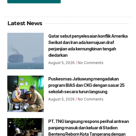
Latest News
Qatar sebut penyelesaian konflik Amerika
Serikat dan Iran ada kemajuan draf
perjanjian ada kemungkinan tengah
diedarkan
August 5, 2026
No Comments
Puskesmas Jatiuwung mengadakan
program BIAS dan CKG dengan sasar 25
sekolah secara turun langsung
August 5, 2026
No Comments
PT. TNG langsung respons perihal antrean
panjang masuk dan keluar di Stadion
Benteng Reborn Kota Tangerang dengan