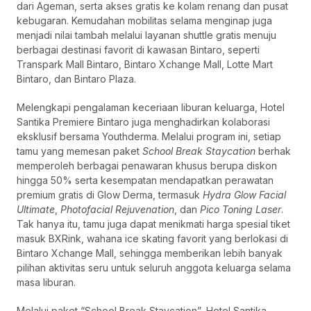
dari Ageman, serta akses gratis ke kolam renang dan pusat
kebugaran. Kemudahan mobilitas selama menginap juga
menjadi nilai tambah melalui layanan shuttle gratis menuju
berbagai destinasi favorit di kawasan Bintaro, seperti
Transpark Mall Bintaro, Bintaro Xchange Mall, Lotte Mart
Bintaro, dan Bintaro Plaza.
Melengkapi pengalaman keceriaan liburan keluarga, Hotel
Santika Premiere Bintaro juga menghadirkan kolaborasi
eksklusif bersama Youthderma. Melalui program ini, setiap
tamu yang memesan paket
School Break Staycation
berhak
memperoleh berbagai penawaran khusus berupa diskon
hingga 50% serta kesempatan mendapatkan perawatan
premium gratis di Glow Derma, termasuk
Hydra Glow Facial
Ultimate
,
Photofacial Rejuvenation
, dan
Pico Toning Laser
.
Tak hanya itu, tamu juga dapat menikmati harga spesial tiket
masuk BXRink, wahana ice skating favorit yang berlokasi di
Bintaro Xchange Mall, sehingga memberikan lebih banyak
pilihan aktivitas seru untuk seluruh anggota keluarga selama
masa liburan.
Melalui paket “School Break Staycation”, Hotel Santika