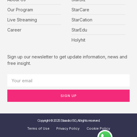
Our Program
StarCare
Live Streaming
StarCation
Career
StarEdu
Holyhit
Sign up our newsletter to get update information, news and
free insight.
SIGN UP
Copyright © 2025 Staradio I 5G, All rights reserved.
Terms of Use
Privacy Policy
Cookie Policy