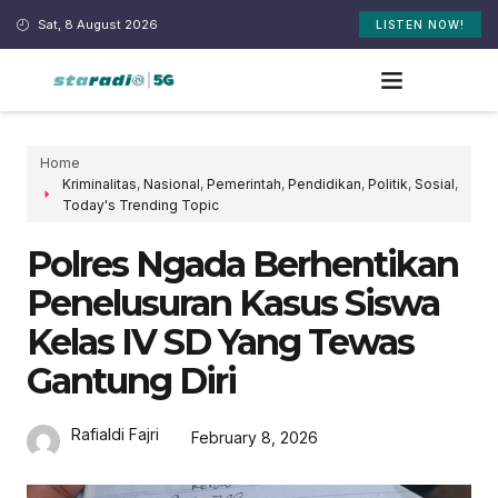
Sat, 8 August 2026
LISTEN NOW!
Home
Kriminalitas
,
Nasional
,
Pemerintah
,
Pendidikan
,
Politik
,
Sosial
,
Today's Trending Topic
Polres Ngada Berhentikan
Penelusuran Kasus Siswa
Kelas IV SD Yang Tewas
Gantung Diri
Rafialdi Fajri
February 8, 2026