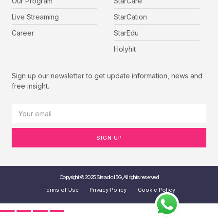
Our Program
StarCare
Live Streaming
StarCation
Career
StarEdu
Holyhit
Sign up our newsletter to get update information, news and
free insight.
SIGN UP
Copyright © 2025 Staradio I 5G, All rights reserved.
Terms of Use
Privacy Policy
Cookie Policy