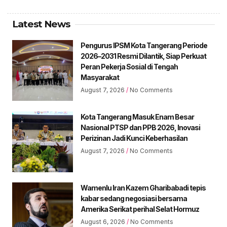
Latest News
Pengurus IPSM Kota Tangerang Periode
2026–2031 Resmi Dilantik, Siap Perkuat
Peran Pekerja Sosial di Tengah
Masyarakat
August 7, 2026
No Comments
Kota Tangerang Masuk Enam Besar
Nasional PTSP dan PPB 2026, Inovasi
Perizinan Jadi Kunci Keberhasilan
August 7, 2026
No Comments
Wamenlu Iran Kazem Gharibabadi tepis
kabar sedang negosiasi bersama
Amerika Serikat perihal Selat Hormuz
August 6, 2026
No Comments