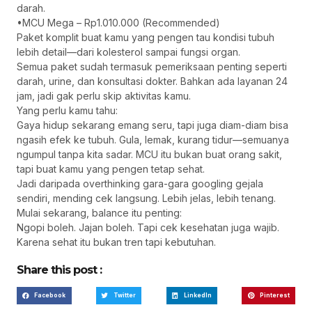
darah.
•MCU Mega – Rp1.010.000 (Recommended)
Paket komplit buat kamu yang pengen tau kondisi tubuh
lebih detail—dari kolesterol sampai fungsi organ.
Semua paket sudah termasuk pemeriksaan penting seperti
darah, urine, dan konsultasi dokter. Bahkan ada layanan 24
jam, jadi gak perlu skip aktivitas kamu.
Yang perlu kamu tahu:
Gaya hidup sekarang emang seru, tapi juga diam-diam bisa
ngasih efek ke tubuh. Gula, lemak, kurang tidur—semuanya
ngumpul tanpa kita sadar. MCU itu bukan buat orang sakit,
tapi buat kamu yang pengen tetap sehat.
Jadi daripada overthinking gara-gara googling gejala
sendiri, mending cek langsung. Lebih jelas, lebih tenang.
Mulai sekarang, balance itu penting:
Ngopi boleh. Jajan boleh. Tapi cek kesehatan juga wajib.
Karena sehat itu bukan tren tapi kebutuhan.
Share this post :
Facebook
Twitter
LinkedIn
Pinterest