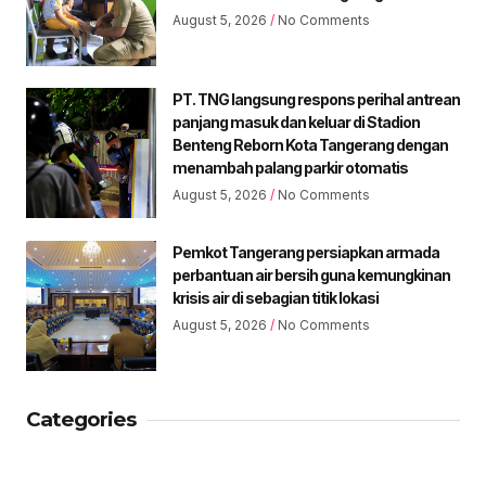
August 5, 2026
No Comments
PT. TNG langsung respons perihal antrean
panjang masuk dan keluar di Stadion
Benteng Reborn Kota Tangerang dengan
menambah palang parkir otomatis
August 5, 2026
No Comments
Pemkot Tangerang persiapkan armada
perbantuan air bersih guna kemungkinan
krisis air di sebagian titik lokasi
August 5, 2026
No Comments
Categories