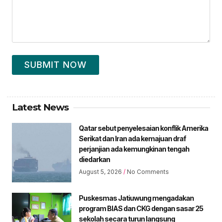
SUBMIT NOW
Latest News
Qatar sebut penyelesaian konflik Amerika
Serikat dan Iran ada kemajuan draf
perjanjian ada kemungkinan tengah
diedarkan
August 5, 2026
No Comments
Puskesmas Jatiuwung mengadakan
program BIAS dan CKG dengan sasar 25
sekolah secara turun langsung