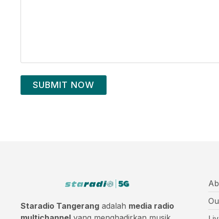
SUBMIT NOW
Ab
Ou
Staradio Tangerang
adalah
media radio
multichannel
yang menghadirkan musik
Li