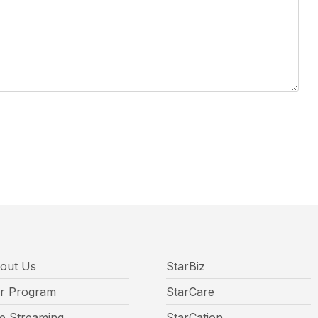
out Us
StarBiz
r Program
StarCare
ve Streaming
StarCation