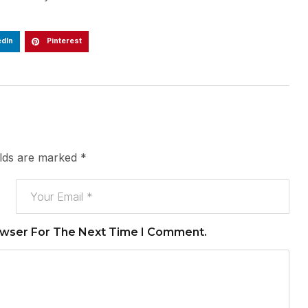
edIn
Pinterest
elds are marked
*
owser For The Next Time I Comment.