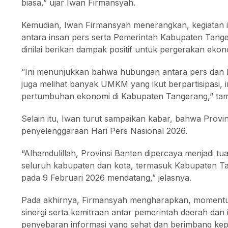
biasa,” ujar Iwan Firmansyah.
Kemudian, Iwan Firmansyah menerangkan, kegiatan i
antara insan pers serta Pemerintah Kabupaten Tan
dinilai berikan dampak positif untuk pergerakan eko
“Ini menunjukkan bahwa hubungan antara pers dan P
juga melihat banyak UMKM yang ikut berpartisipasi,
pertumbuhan ekonomi di Kabupaten Tangerang,” ta
Selain itu, Iwan turut sampaikan kabar, bahwa Provi
penyelenggaraan Hari Pers Nasional 2026.
“Alhamdulillah, Provinsi Banten dipercaya menjadi 
seluruh kabupaten dan kota, termasuk Kabupaten 
pada 9 Februari 2026 mendatang,” jelasnya.
Pada akhirnya, Firmansyah mengharapkan, momentu
sinergi serta kemitraan antar pemerintah daerah da
penyebaran informasi yang sehat dan berimbang ke