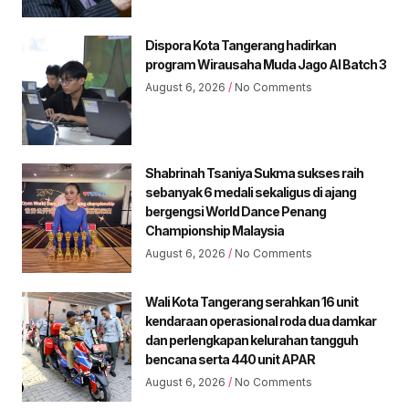
Dispora Kota Tangerang hadirkan
program Wirausaha Muda Jago AI Batch 3
August 6, 2026
No Comments
Shabrinah Tsaniya Sukma sukses raih
sebanyak 6 medali sekaligus di ajang
bergengsi World Dance Penang
Championship Malaysia
August 6, 2026
No Comments
Wali Kota Tangerang serahkan 16 unit
kendaraan operasional roda dua damkar
dan perlengkapan kelurahan tangguh
bencana serta 440 unit APAR
August 6, 2026
No Comments