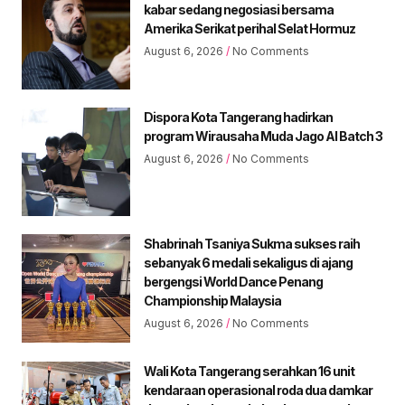
kabar sedang negosiasi bersama
Amerika Serikat perihal Selat Hormuz
August 6, 2026
No Comments
Dispora Kota Tangerang hadirkan
program Wirausaha Muda Jago AI Batch 3
August 6, 2026
No Comments
Shabrinah Tsaniya Sukma sukses raih
sebanyak 6 medali sekaligus di ajang
bergengsi World Dance Penang
Championship Malaysia
August 6, 2026
No Comments
Wali Kota Tangerang serahkan 16 unit
kendaraan operasional roda dua damkar