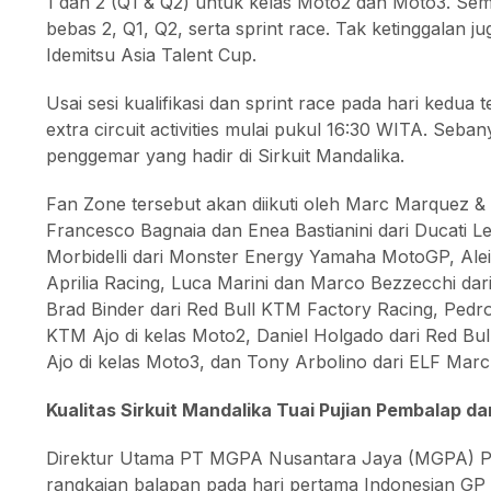
1 dan 2 (Q1 & Q2) untuk kelas Moto2 dan Moto3. Seme
bebas 2, Q1, Q2, serta sprint race. Tak ketinggalan jug
Idemitsu Asia Talent Cup.
Usai sesi kualifikasi dan sprint race pada hari kedua
extra circuit activities mulai pukul 16:30 WITA. Seb
penggemar yang hadir di Sirkuit Mandalika.
Fan Zone tersebut akan diikuti oleh Marc Marquez &
Francesco Bagnaia dan Enea Bastianini dari Ducati 
Morbidelli dari Monster Energy Yamaha MotoGP, Alei
Aprilia Racing, Luca Marini dan Marco Bezzecchi da
Brad Binder dari Red Bull KTM Factory Racing, Pedro
KTM Ajo di kelas Moto2, Daniel Holgado dari Red Bu
Ajo di kelas Moto3, dan Tony Arbolino dari ELF Mar
Kualitas Sirkuit Mandalika Tuai Pujian Pembalap da
Direktur Utama PT MGPA Nusantara Jaya (MGPA) Pri
rangkaian balapan pada hari pertama Indonesian GP 