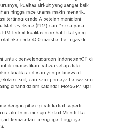
tnya, kualitas sirkuit yang sangat baik
atihan hingga race utama makin menarik.
si tertinggi grade A setelah menjalani
e de Motocyclisme (FIM) dan Dorna pada
 FIM terkait kualitas marshal lokal yang
 Total akan ada 400 marshal bertugas di
kami untuk penyelenggaraan IndonesianGP di
untuk memastikan bahwa setiap detail
n kualitas lintasan yang istimewa di
elola sirkuit, dan kami percaya bahwa seri
ling dinanti dalam kalender MotoGP,” ujar
a dengan pihak-pihak terkait seperti
s lalu lintas menuju Sirkuit Mandalika.
terjadi kemacetan, mengingat tingginya
3.