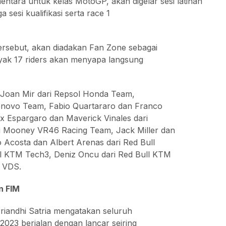
ntara untuk kelas MotoGP, akan digelar sesi latihan
a sesi kualifikasi serta race 1
 tersebut, akan diadakan Fan Zone sebagai
anyak 17 riders akan menyapa langsung
 Joan Mir dari Repsol Honda Team,
Lenovo Team, Fabio Quartararo dan Franco
x Espargaro dan Maverick Vinales dari
ri Mooney VR46 Racing Team, Jack Miller dan
 Acosta dan Albert Arenas dari Red Bull
ll KTM Tech3, Deniz Oncu dari Red Bull KTM
c VDS.
n FIM
andhi Satria mengatakan seluruh
2023 berjalan dengan lancar seiring