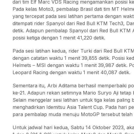
dari tim Elf Marc VDS Racing mengamankan posisi ket
Pada kelas Moto3, pembalap Brasil dati tim MT Helme
yang tercepat pada sesi latihan pertama dengan waktu
ditempati rider Spanyol dari Red Bull KTM Tech3, Da
detik. Adapun pembalap Spanyol dari Red Bull KTM
posisi ketiga dengan 1 menit 41,220 detik.
Pada sesi latihan kedua, rider Turki dari Red Bull
dengan catatan waktu 1 menit 39,855 detik. Posisi ke
Helmets – MSI dengan waktu 1 menit 39,987 detik. Posis
Leopard Racing dengan waktu 1 menit 40,087 detik.
Sementara itu, Arbi Aditama berhasil memperbaiki po
ke-21. Adapun rekan setimnya Mario Suryo Aji tetap b
Selain menggelar sesi latihan untuk tiga kelas paling
menghadirkan Idemitsu Asia Talent Cup. Pada hari pe
para pembalap muda menuju MotoGP tersebut telah m
Untuk jadwal hari kedua, Sabtu 14 Oktober 2023, akan 