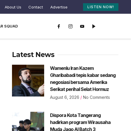
About Us
Contact
Advertise
LISTEN NOW!
AR SQUAD
Latest News
Wamenlu Iran Kazem
Gharibabadi tepis kabar sedang
negosiasi bersama Amerika
Serikat perihal Selat Hormuz
August 6, 2026
No Comments
Dispora Kota Tangerang
hadirkan program Wirausaha
Muda Jago AI Batch 3