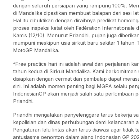
dengan seluruh persiapan yang rampung 100%. Menuru
di Mandalika dipastikan membuat balapan dari sesi l
Hal itu dibuktikan dengan diraihnya predikat homologa
proses inspeksi ketat oleh Fédération International
Kamis (12/10). Menurut Priandhi, pujian juga diberikan
mumpuni meskipun usia sirkuit baru sekitar 1 tahun.
MotoGP Mandalika.
“Free practice hari ini adalah awal dari perjalanan 
tahun kedua di Sirkuit Mandalika. Kami berkomitmen 
disiapkan dengan cermat dan pembalap dapat merasaka
sini. Ini adalah momen penting bagi MGPA selalu peng
IndonesianGP akan menjadi salah satu perlombaan pa
Priandhi.
Priandhi mengatakan penyelenggara terus bekerja sam
kepolisian dan dinas perhubungan demi kelancaran aru
Pengaturan lalu lintas akan terus diawasi agar tidak 
antusiasme penonton dalam ajang Indonesian GP 202