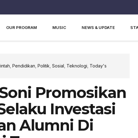
OUR PROGRAM
MUSIC
NEWS & UPDATE
ST
intah
,
Pendidikan
,
Politik
,
Sosial
,
Teknologi
,
Today's
 Soni Promosikan
Selaku Investasi
an Alumni Di