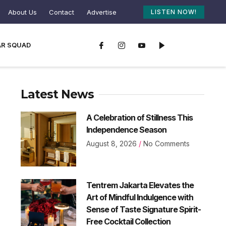
About Us
Contact
Advertise
LISTEN NOW!
AR SQUAD
Latest News
A Celebration of Stillness This
Independence Season
August 8, 2026
No Comments
Tentrem Jakarta Elevates the
Art of Mindful Indulgence with
Sense of Taste Signature Spirit-
Free Cocktail Collection