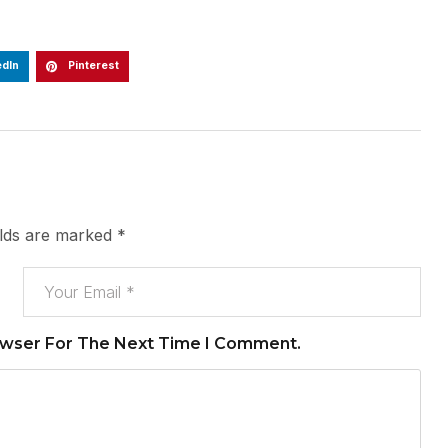
edIn
Pinterest
elds are marked
*
owser For The Next Time I Comment.