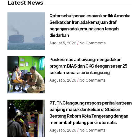
Latest News
Qatar sebut penyelesaian konflik Amerika
Serikat dan Iran ada kemajuan draf
perjanjian ada kemungkinan tengah
diedarkan
August 5, 2026
No Comments
Puskesmas Jatiuwung mengadakan
program BIAS dan CKG dengan sasar 25
sekolah secara turun langsung
August 5, 2026
No Comments
PT. TNG langsung respons perihal antrean
panjang masuk dan keluar di Stadion
Benteng Reborn Kota Tangerang dengan
menambah palang parkir otomatis
August 5, 2026
No Comments