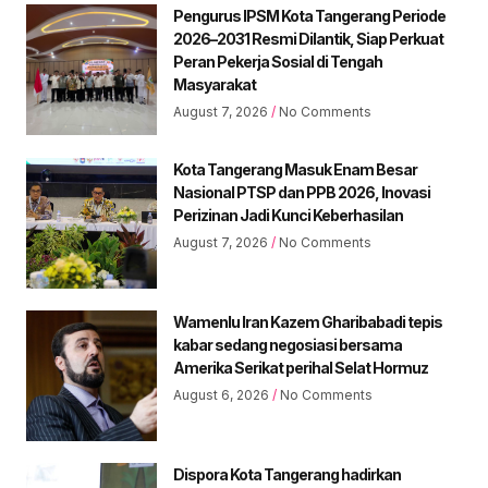
Pengurus IPSM Kota Tangerang Periode
2026–2031 Resmi Dilantik, Siap Perkuat
Peran Pekerja Sosial di Tengah
Masyarakat
August 7, 2026
No Comments
Kota Tangerang Masuk Enam Besar
Nasional PTSP dan PPB 2026, Inovasi
Perizinan Jadi Kunci Keberhasilan
August 7, 2026
No Comments
Wamenlu Iran Kazem Gharibabadi tepis
kabar sedang negosiasi bersama
Amerika Serikat perihal Selat Hormuz
August 6, 2026
No Comments
Dispora Kota Tangerang hadirkan