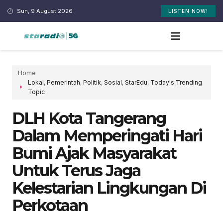
Sun, 9 August 2026
LISTEN NOW!
Home
Lokal
,
Pemerintah
,
Politik
,
Sosial
,
StarEdu
,
Today's Trending
Topic
DLH Kota Tangerang
Dalam Memperingati Hari
Bumi Ajak Masyarakat
Untuk Terus Jaga
Kelestarian Lingkungan Di
Perkotaan