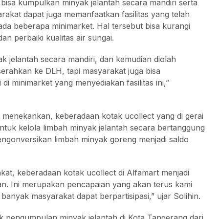
isa kumpulkan minyak jelantah secara mandiri serta
kat dapat juga memanfaatkan fasilitas yang telah
ada beberapa minimarket. Hal tersebut bisa kurangi
 perbaiki kualitas air sungai.
jelantah secara mandiri, dan kemudian diolah
serahkan ke DLH, tapi masyarakat juga bisa
di minimarket yang menyediakan fasilitas ini,”
hin menekankan, keberadaan kotak ucollect yang di gerai
uk kelola limbah minyak jelantah secara bertanggung
engonversikan limbah minyak goreng menjadi saldo
at, keberadaan kotak ucollect di Alfamart menjadi
gan. Ini merupakan pencapaian yang akan terus kami
yak masyarakat dapat berpartisipasi,” ujar Solihin.
k pengumpulan minyak jelantah di Kota Tangerang dari