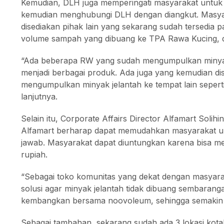
Kemudian, DLH juga memperingati masyarakat untuk b
kemudian menghubungi DLH dengan diangkut. Masyara
disediakan pihak lain yang sekarang sudah tersedia p
volume sampah yang dibuang ke TPA Rawa Kucing, dan
“Ada beberapa RW yang sudah mengumpulkan minyak 
menjadi berbagai produk. Ada juga yang kemudian di
mengumpulkan minyak jelantah ke tempat lain seperti 
lanjutnya.
Selain itu, Corporate Affairs Director Alfamart Soli
Alfamart berharap dapat memudahkan masyarakat unt
jawab. Masyarakat dapat diuntungkan karena bisa m
rupiah.
“Sebagai toko komunitas yang dekat dengan masyarak
solusi agar minyak jelantah tidak dibuang sembaran
kembangkan bersama noovoleum, sehingga semakin ban
Sebagai tambahan, sekarang sudah ada 3 lokasi kota