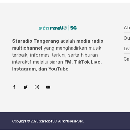
Ab
Ou
Staradio Tangerang
adalah
media radio
multichannel
yang menghadirkan musik
Li
terbaik, informasi terkini, serta hiburan
Ca
interaktif melalui siaran
FM, TikTok Live,
Instagram, dan YouTube
Copyright © 2025 Staradio I 5G, All rights reserved.