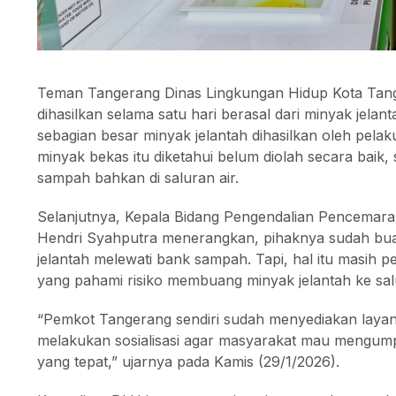
Teman Tangerang Dinas Lingkungan Hidup Kota Tang
dihasilkan selama satu hari berasal dari minyak jela
sebagian besar minyak jelantah dihasilkan oleh pel
minyak bekas itu diketahui belum diolah secara bai
sampah bahkan di saluran air.
Selanjutnya, Kepala Bidang Pengendalian Pencemar
Hendri Syahputra menerangkan, pihaknya sudah buat
jelantah melewati bank sampah. Tapi, hal itu masih p
yang pahami risiko membuang minyak jelantah ke salu
“Pemkot Tangerang sendiri sudah menyediakan layan
melakukan sosialisasi agar masyarakat mau mengum
yang tepat,” ujarnya pada Kamis (29/1/2026).