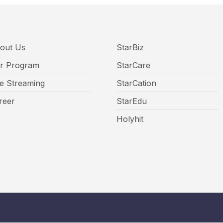
out Us
StarBiz
r Program
StarCare
ve Streaming
StarCation
reer
StarEdu
Holyhit