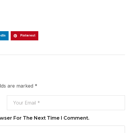
edIn
Pinterest
elds are marked
*
owser For The Next Time I Comment.