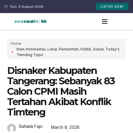
Sun, 9 August 2026
LISTEN NOW!
Home
Karir
,
Kriminalitas
,
Lokal
,
Pemerintah
,
Politik
,
Sosial
,
Today's
Trending Topic
Disnaker Kabupaten
Tangerang: Sebanyak 83
Calon CPMI Masih
Tertahan Akibat Konflik
Timteng
Rafialdi Fajri
March 9, 2026