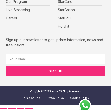
Our Program
StarCare
Live Streaming
StarCation
Career
StarEdu
Holyhit
Sign up our newsletter to get update information, news and
free insight.
SIGN UP
Copyright © 2025 Staradio I 5G, All rights reserved.
Terms of Use
Privacy Policy
Cookie Policy