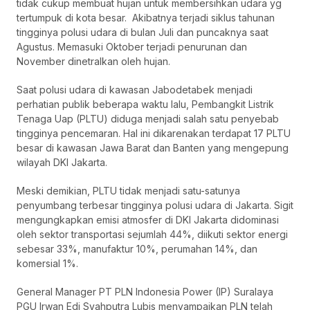
tidak cukup membuat hujan untuk membersihkan udara yg
tertumpuk di kota besar. Akibatnya terjadi siklus tahunan
tingginya polusi udara di bulan Juli dan puncaknya saat
Agustus. Memasuki Oktober terjadi penurunan dan
November dinetralkan oleh hujan.
Saat polusi udara di kawasan Jabodetabek menjadi
perhatian publik beberapa waktu lalu, Pembangkit Listrik
Tenaga Uap (PLTU) diduga menjadi salah satu penyebab
tingginya pencemaran. Hal ini dikarenakan terdapat 17 PLTU
besar di kawasan Jawa Barat dan Banten yang mengepung
wilayah DKI Jakarta.
Meski demikian, PLTU tidak menjadi satu-satunya
penyumbang terbesar tingginya polusi udara di Jakarta. Sigit
mengungkapkan emisi atmosfer di DKI Jakarta didominasi
oleh sektor transportasi sejumlah 44%, diikuti sektor energi
sebesar 33%, manufaktur 10%, perumahan 14%, dan
komersial 1%.
General Manager PT PLN Indonesia Power (IP) Suralaya
PGU Irwan Edi Syahputra Lubis menyampaikan PLN telah