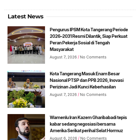
Latest News
Pengurus IPSM Kota Tangerang Periode
2026–2031 Resmi Dilantik, Siap Perkuat
Peran Pekerja Sosial di Tengah
Masyarakat
August 7, 2026
No Comments
Kota Tangerang Masuk Enam Besar
Nasional PTSP dan PPB 2026, Inovasi
Perizinan Jadi Kunci Keberhasilan
August 7, 2026
No Comments
Wamenlu Iran Kazem Gharibabadi tepis
kabar sedang negosiasi bersama
Amerika Serikat perihal Selat Hormuz
August 6, 2026
No Comments