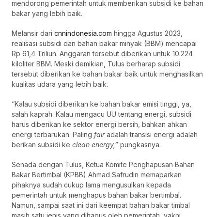
mendorong pemerintah untuk memberikan subsidi ke bahan
bakar yang lebih baik.
Melansir dari
cnnindonesia.com
hingga Agustus 2023,
realisasi subsidi dan bahan bakar minyak (BBM) mencapai
Rp 61,4 Triliun. Anggaran tersebut diberikan untuk 10.224
kiloliter BBM. Meski demikian, Tulus berharap subsidi
tersebut diberikan ke bahan bakar baik untuk menghasilkan
kualitas udara yang lebih baik.
“Kalau subsidi diberikan ke bahan bakar emisi tinggi, ya,
salah kaprah. Kalau mengacu UU tentang energi, subsidi
harus diberikan ke sektor energi bersih, bahkan ahkan
energi terbarukan. Paling
fair
adalah transisi energi adalah
berikan subsidi ke
clean
energy,”
pungkasnya.
Senada dengan Tulus, Ketua Komite Penghapusan Bahan
Bakar Bertimbal (KPBB) Ahmad Safrudin memaparkan
pihaknya sudah cukup lama mengusulkan kepada
pemerintah untuk menghapus bahan bakar bertimbal.
Namun, sampai saat ini dari keempat bahan bakar timbal
masih satu jenis yang dihapus oleh pemerintah, yakni