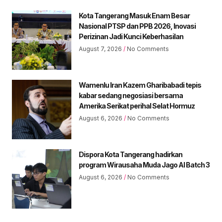
Kota Tangerang Masuk Enam Besar
Nasional PTSP dan PPB 2026, Inovasi
Perizinan Jadi Kunci Keberhasilan
August 7, 2026
No Comments
Wamenlu Iran Kazem Gharibabadi tepis
kabar sedang negosiasi bersama
Amerika Serikat perihal Selat Hormuz
August 6, 2026
No Comments
Dispora Kota Tangerang hadirkan
program Wirausaha Muda Jago AI Batch 3
August 6, 2026
No Comments