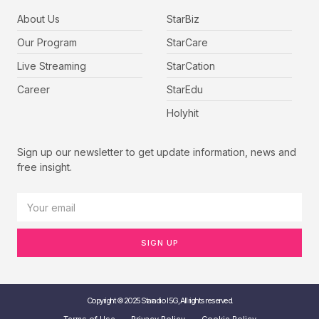
About Us
StarBiz
Our Program
StarCare
Live Streaming
StarCation
Career
StarEdu
Holyhit
Sign up our newsletter to get update information, news and
free insight.
SIGN UP
Copyright © 2025 Staradio I 5G, All rights reserved.