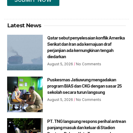
Latest News
Qatar sebut penyelesaian konflik Amerika
Serikat dan Iran ada kemajuan draf
perjanjian ada kemungkinan tengah
diedarkan
August 5, 2026
No Comments
Puskesmas Jatiuwung mengadakan
program BIAS dan CKG dengan sasar 25
sekolah secara turun langsung
August 5, 2026
No Comments
PT. TNG langsung respons perihal antrean
panjang masuk dan keluar di Stadion