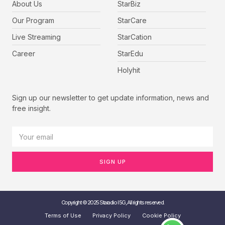
About Us
StarBiz
Our Program
StarCare
Live Streaming
StarCation
Career
StarEdu
Holyhit
Sign up our newsletter to get update information, news and
free insight.
SIGN UP
Copyright © 2025 Staradio I 5G, All rights reserved.
Terms of Use
Privacy Policy
Cookie Policy