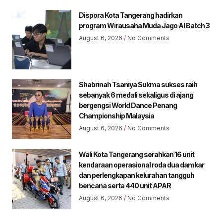
Dispora Kota Tangerang hadirkan
program Wirausaha Muda Jago AI Batch 3
August 6, 2026
No Comments
Shabrinah Tsaniya Sukma sukses raih
sebanyak 6 medali sekaligus di ajang
bergengsi World Dance Penang
Championship Malaysia
August 6, 2026
No Comments
Wali Kota Tangerang serahkan 16 unit
kendaraan operasional roda dua damkar
dan perlengkapan kelurahan tangguh
bencana serta 440 unit APAR
August 6, 2026
No Comments