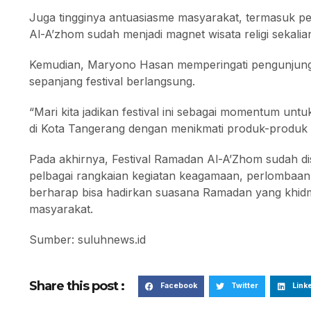
Juga tingginya antuasiasme masyarakat, termasuk pe
Al-A’zhom sudah menjadi magnet wisata religi sekalia
Kemudian, Maryono Hasan memperingati pengunjung d
sepanjang festival berlangsung.
“Mari kita jadikan festival ini sebagai momentum un
di Kota Tangerang dengan menikmati produk-produk un
Pada akhirnya, Festival Ramadan Al-A’Zhom sudah di
pelbagai rangkaian kegiatan keagamaan, perlombaa
berharap bisa hadirkan suasana Ramadan yang khid
masyarakat.
Sumber: suluhnews.id
Share this post :
Facebook
Twitter
Link