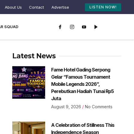
About Us
Contact
Advertise
LISTEN NOW!
AR SQUAD
Latest News
Fame Hotel Gading Serpong
Gelar “Famous Tournament
Mobile Legends 2026”,
Perebutkan Hadiah Tunai Rp5
Juta
August 9, 2026
No Comments
A Celebration of Stillness This
Independence Season