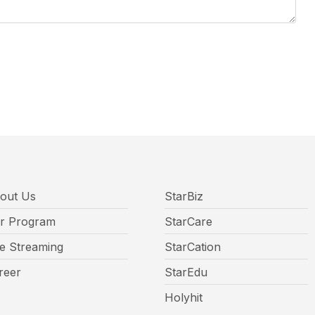
out Us
StarBiz
r Program
StarCare
ve Streaming
StarCation
reer
StarEdu
Holyhit