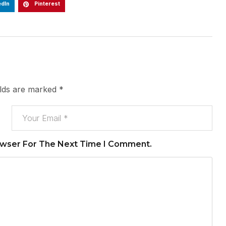
edIn
Pinterest
elds are marked
*
owser For The Next Time I Comment.