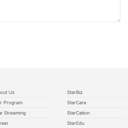
out Us
StarBiz
r Program
StarCare
ve Streaming
StarCation
reer
StarEdu