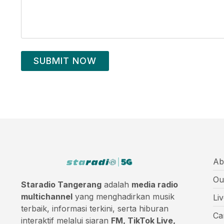
SUBMIT NOW
Ab
Ou
Staradio Tangerang
adalah
media radio
multichannel
yang menghadirkan musik
Li
terbaik, informasi terkini, serta hiburan
Ca
interaktif melalui siaran
FM, TikTok Live,