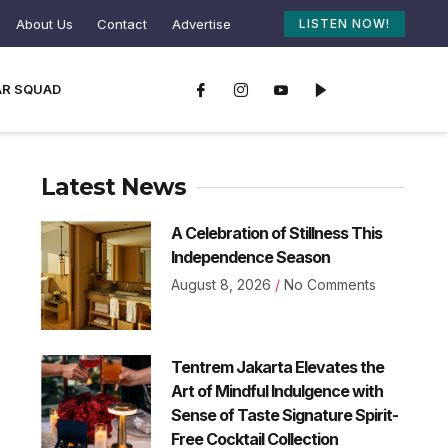
About Us
Contact
Advertise
LISTEN NOW!
AR SQUAD
Latest News
A Celebration of Stillness This
Independence Season
August 8, 2026
No Comments
Tentrem Jakarta Elevates the
Art of Mindful Indulgence with
Sense of Taste Signature Spirit-
Free Cocktail Collection