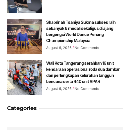
Shabrinah Tsaniya Sukma sukses raih
sebanyak 6 medali sekaligus di ajang
bergengsi World Dance Penang
Championship Malaysia
August 6, 2026
No Comments
Wali Kota Tangerang serahkan 16 unit
kendaraan operasional roda dua damkar
dan perlengkapan kelurahan tangguh
bencana serta 440 unit APAR
August 6, 2026
No Comments
Categories