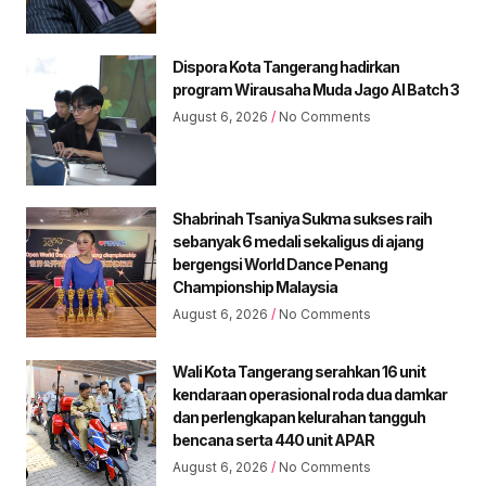
Dispora Kota Tangerang hadirkan
program Wirausaha Muda Jago AI Batch 3
August 6, 2026
No Comments
Shabrinah Tsaniya Sukma sukses raih
sebanyak 6 medali sekaligus di ajang
bergengsi World Dance Penang
Championship Malaysia
August 6, 2026
No Comments
Wali Kota Tangerang serahkan 16 unit
kendaraan operasional roda dua damkar
dan perlengkapan kelurahan tangguh
bencana serta 440 unit APAR
August 6, 2026
No Comments