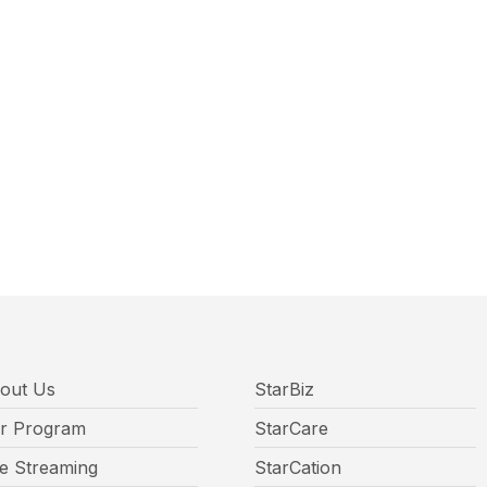
out Us
StarBiz
r Program
StarCare
ve Streaming
StarCation