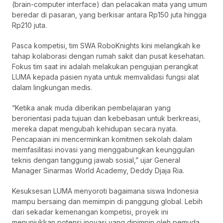
(brain-computer interface) dan pelacakan mata yang umum
beredar di pasaran, yang berkisar antara Rp150 juta hingga
Rp210 juta.
Pasca kompetisi, tim SWA RoboKnights kini melangkah ke
tahap kolaborasi dengan rumah sakit dan pusat kesehatan.
Fokus tim saat ini adalah melakukan pengujian perangkat
LUMA kepada pasien nyata untuk memvalidasi fungsi alat
dalam lingkungan medis.
“Ketika anak muda diberikan pembelajaran yang
berorientasi pada tujuan dan kebebasan untuk berkreasi,
mereka dapat mengubah kehidupan secara nyata.
Pencapaian ini mencerminkan komitmen sekolah dalam
memfasilitasi inovasi yang menggabungkan keunggulan
teknis dengan tanggung jawab sosial,” ujar General
Manager Sinarmas World Academy, Deddy Djaja Ria.
Kesuksesan LUMA menyoroti bagaimana siswa Indonesia
mampu bersaing dan memimpin di panggung global. Lebih
dari sekadar kemenangan kompetisi, proyek ini
menunjukkan potensi inovasi yang dipimpin oleh pemuda