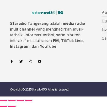
Ab
Ou
Staradio Tangerang
adalah
media radio
multichannel
yang menghadirkan musik
Li
terbaik, informasi terkini, serta hiburan
Ca
interaktif melalui siaran
FM, TikTok Live,
Instagram, dan YouTube
Copyright © 2025 Staradio I 5G, All rights reserved.