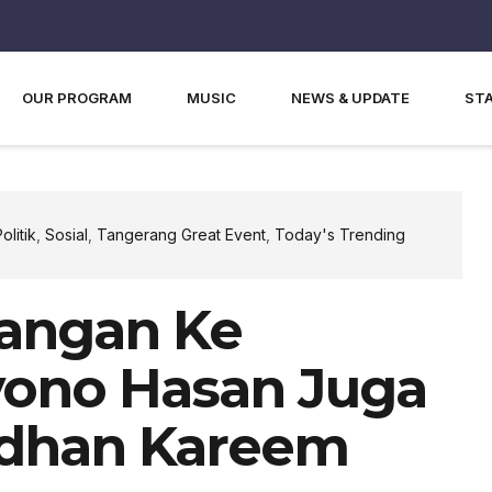
OUR PROGRAM
MUSIC
NEWS & UPDATE
ST
olitik
,
Sosial
,
Tangerang Great Event
,
Today's Trending
jangan Ke
yono Hasan Juga
dhan Kareem