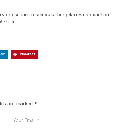
Maryono secara resmi buka bergelarnya Ramadhan
l-Azhom.
edIn
Pinterest
elds are marked
*