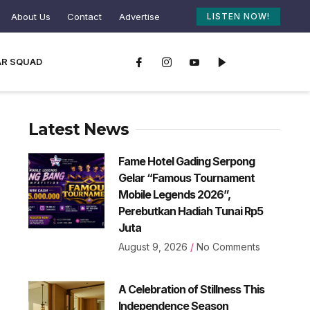
About Us
Contact
Advertise
LISTEN NOW!
AR SQUAD
Latest News
Fame Hotel Gading Serpong
Gelar “Famous Tournament
Mobile Legends 2026”,
Perebutkan Hadiah Tunai Rp5
Juta
August 9, 2026
No Comments
A Celebration of Stillness This
Independence Season