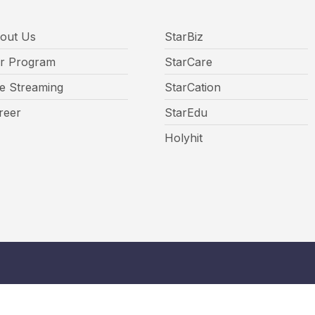
out Us
StarBiz
r Program
StarCare
ve Streaming
StarCation
reer
StarEdu
Holyhit