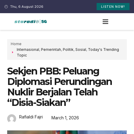
Thu, 6 August 2026
LISTEN NOW!
Home
Internasional
,
Pemerintah
,
Politik
,
Sosial
,
Today's Trending
Topic
Sekjen PBB: Peluang
Diplomasi Perundingan
Nuklir Berjalan Telah
“disia-Siakan”
Rafialdi Fajri
March 1, 2026