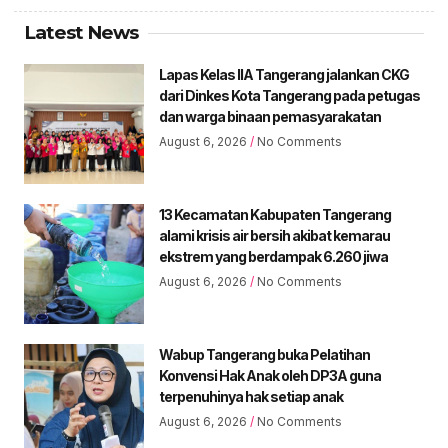
Latest News
Lapas Kelas IIA Tangerang jalankan CKG
dari Dinkes Kota Tangerang pada petugas
dan warga binaan pemasyarakatan
August 6, 2026
No Comments
13 Kecamatan Kabupaten Tangerang
alami krisis air bersih akibat kemarau
ekstrem yang berdampak 6.260 jiwa
August 6, 2026
No Comments
Wabup Tangerang buka Pelatihan
Konvensi Hak Anak oleh DP3A guna
terpenuhinya hak setiap anak
August 6, 2026
No Comments