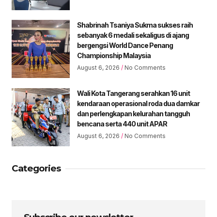
Shabrinah Tsaniya Sukma sukses raih
sebanyak 6 medali sekaligus di ajang
bergengsi World Dance Penang
Championship Malaysia
August 6, 2026
No Comments
Wali Kota Tangerang serahkan 16 unit
kendaraan operasional roda dua damkar
dan perlengkapan kelurahan tangguh
bencana serta 440 unit APAR
August 6, 2026
No Comments
Categories