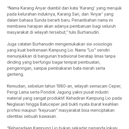
“Nama Karang Anyar diambil dari kata ‘Karang’ yang merujuk
pada kelurahan induknya, Karang Sari, dan ‘Anyar’ yang
dalam bahasa Sunda berarti baru. Penambahan nama ini
membawa harapan akan adanya pembaruan bagi seluruh
masyarakat di wilayah tersebut,” tulis Burhanudin.
Juga catatan Burhanudin mengemukakan sisi sosiologis
yang kuat berkenaan Kampung Lio. Nama “Lio” sendiri
menunjukkan di bangunan tradisional beratap limas tanpa
dinding yang berfungsi bagai tempat pembuatan,
pengeringan, sampai pembakaran bata merah serta
genteng.
Kemudian, sebelum tahun 1980-an, wilayah semacam Ceper,
Perigi Lama serta Pondok Jagung yakni pusat industri
material yang sangat produktif. Kehadiran Kampung Lio pada
Neglasari hingga Batuceper jadi bukti nyata ibarat keahlian
profesi maupun “kejuruan” masyarakat bisa menciptakan
identitas sebuah kawasan.
“Keberadaan Kampung Lio bukan sekadar penanda lokasi