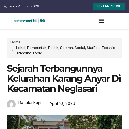
Fri, 7 August 2026
LISTEN NOW!
Home
Lokal
,
Pemerintah
,
Politik
,
Sejarah
,
Sosial
,
StarEdu
,
Today's
Trending Topic
Sejarah Terbangunnya
Kelurahan Karang Anyar Di
Kecamatan Neglasari
Rafialdi Fajri
April 16, 2026