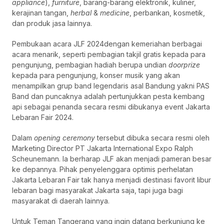
appliance
),
furniture
, barang-barang elektronik, kuliner,
kerajinan tangan,
herbal
&
medicine
, perbankan, kosmetik,
dan produk jasa lainnya.
Pembukaan acara JLF 2024dengan kemeriahan berbagai
acara menarik, seperti pembagian takjil gratis kepada para
pengunjung, pembagian hadiah berupa undian
doorprize
kepada para pengunjung, konser musik yang akan
menampilkan grup band legendaris asal Bandung yakni PAS
Band dan puncaknya adalah pertunjukkan pesta kembang
api sebagai penanda secara resmi dibukanya event Jakarta
Lebaran Fair 2024.
Dalam
opening ceremony
tersebut dibuka secara resmi oleh
Marketing Director PT Jakarta International Expo Ralph
Scheunemann. Ia berharap JLF akan menjadi pameran besar
ke depannya. Pihak penyelenggara optimis perhelatan
Jakarta Lebaran Fair tak hanya menjadi destinasi favorit libur
lebaran bagi masyarakat Jakarta saja, tapi juga bagi
masyarakat di daerah lainnya.
Untuk Teman Tangerang yang ingin datang berkunjung ke