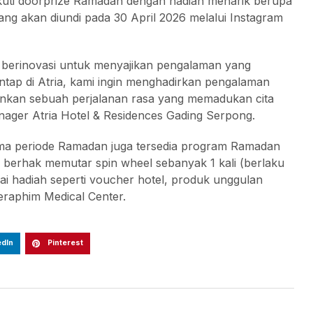
kuti doorprize Ramadan dengan hadiah menarik berupa
yang akan diundi pada 30 April 2026 melalui Instagram
 berinovasi untuk menyajikan pengalaman yang
ap di Atria, kami ingin menghadirkan pengalaman
inkan sebuah perjalanan rasa yang memadukan cita
nager Atria Hotel & Residences Gading Serpong.
ma periode Ramadan juga tersedia program Ramadan
berhak memutar spin wheel sebanyak 1 kali (berlaku
 hadiah seperti voucher hotel, produk unggulan
eraphim Medical Center.
edIn
Pinterest