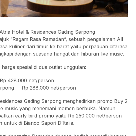
tria Hotel & Residences Gading Serpong
ajuk “Ragam Rasa Ramadan”, sebuah pengalaman All
a kuliner dari timur ke barat yaitu perpaduan citarasa
engkapi dengan suasana hangat dan hiburan live music.
rga spesial di dua outlet unggulan:
 Rp 438.000 net/person
 Serpong — Rp 288.000 net/person
 Residences Gading Serpong menghadirkan promo Buy 2
a live music yang menemani momen berbuka. Namun
atkan early bird promo yaitu Rp 250.000 net/person
untuk di Bianco Sapori D’Italia.