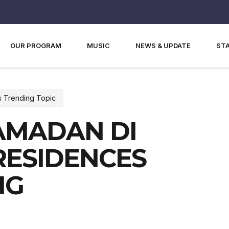
OUR PROGRAM
MUSIC
NEWS & UPDATE
ST
 Trending Topic
AMADAN DI
RESIDENCES
NG