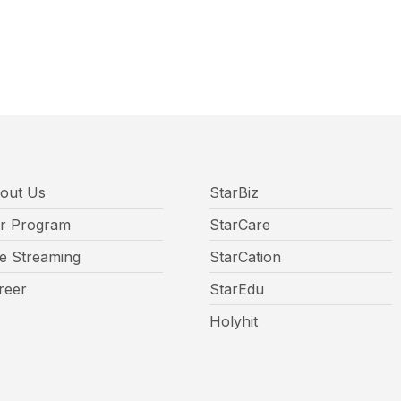
out Us
StarBiz
r Program
StarCare
ve Streaming
StarCation
reer
StarEdu
Holyhit