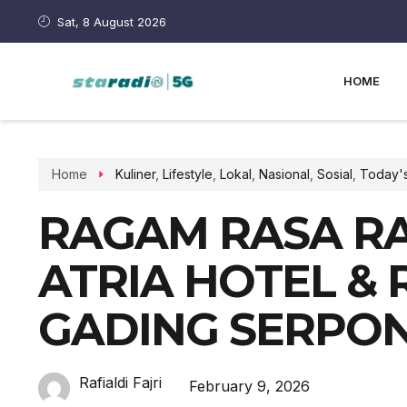
Sat, 8 August 2026
HOME
Home
Kuliner
,
Lifestyle
,
Lokal
,
Nasional
,
Sosial
,
Today's
RAGAM RASA R
ATRIA HOTEL & 
GADING SERPO
Rafialdi Fajri
February 9, 2026