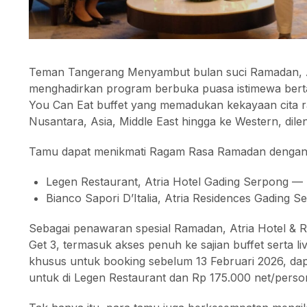
Teman Tangerang Menyambut bulan suci Ramadan, A
menghadirkan program berbuka puasa istimewa bert
You Can Eat buffet yang memadukan kekayaan cita ras
Nusantara, Asia, Middle East hingga ke Western, dil
Tamu dapat menikmati Ragam Rasa Ramadan dengan ha
Legen Restaurant, Atria Hotel Gading Serpong —
Bianco Sapori D’Italia, Atria Residences Gading
Sebagai penawaran spesial Ramadan, Atria Hotel &
Get 3, termasuk akses penuh ke sajian buffet sert
khusus untuk booking sebelum 13 Februari 2026, dap
untuk di Legen Restaurant dan Rp 175.000 net/person 