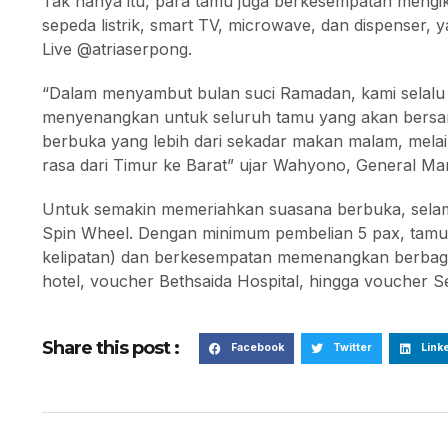
Tak hanya itu, para tamu juga berkesempatan mengi
sepeda listrik, smart TV, microwave, dan dispenser, 
Live @atriaserpong.
“Dalam menyambut bulan suci Ramadan, kami selalu
menyenangkan untuk seluruh tamu yang akan bersant
berbuka yang lebih dari sekadar makan malam, mela
rasa dari Timur ke Barat” ujar Wahyono, General Ma
Untuk semakin memeriahkan suasana berbuka, sela
Spin Wheel. Dengan minimum pembelian 5 pax, tamu 
kelipatan) dan berkesempatan memenangkan berbagai
hotel, voucher Bethsaida Hospital, hingga voucher S
Share this post :
Facebook
Twitter
Link