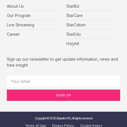
About Us
StarBiz
Our Program
StarCare
Live Streaming
StarCation
Career
StarEdu
Holyhit
Sign up our newsletter to get update information, news and
free insight.
SIGN UP
Copyright © 2025 Staradio I 5G, All rights reserved.
Terms of Use
Privacy Policy
Cookie Policy