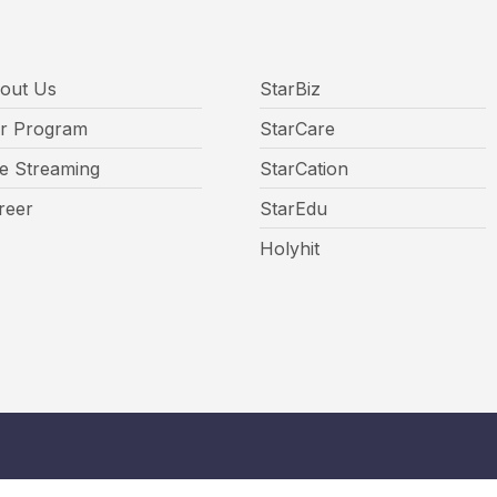
out Us
StarBiz
r Program
StarCare
ve Streaming
StarCation
reer
StarEdu
Holyhit