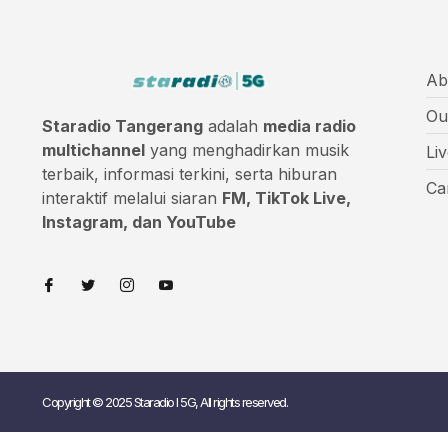
Ab
Ou
Staradio Tangerang
adalah
media radio
multichannel
yang menghadirkan musik
Li
terbaik, informasi terkini, serta hiburan
Ca
interaktif melalui siaran
FM, TikTok Live,
Instagram, dan YouTube
Copyright © 2025 Staradio I 5G, All rights reserved.