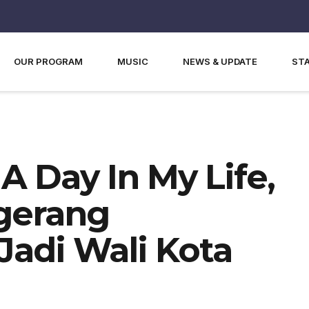
OUR PROGRAM
MUSIC
NEWS & UPDATE
ST
A Day In My Life,
ngerang
adi Wali Kota