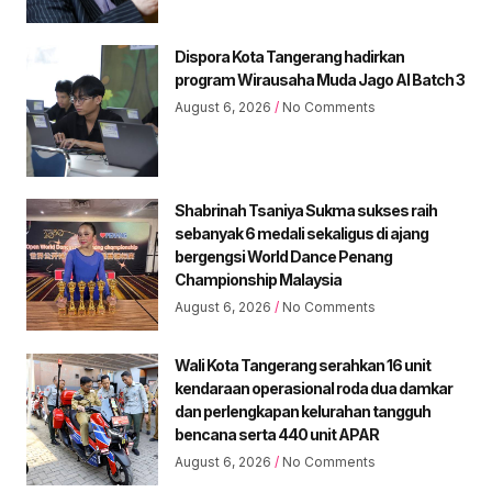
Dispora Kota Tangerang hadirkan
program Wirausaha Muda Jago AI Batch 3
August 6, 2026
No Comments
Shabrinah Tsaniya Sukma sukses raih
sebanyak 6 medali sekaligus di ajang
bergengsi World Dance Penang
Championship Malaysia
August 6, 2026
No Comments
Wali Kota Tangerang serahkan 16 unit
kendaraan operasional roda dua damkar
dan perlengkapan kelurahan tangguh
bencana serta 440 unit APAR
August 6, 2026
No Comments