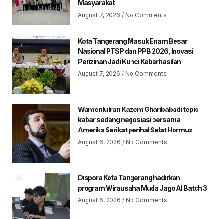
Masyarakat
August 7, 2026
No Comments
Kota Tangerang Masuk Enam Besar
Nasional PTSP dan PPB 2026, Inovasi
Perizinan Jadi Kunci Keberhasilan
August 7, 2026
No Comments
Wamenlu Iran Kazem Gharibabadi tepis
kabar sedang negosiasi bersama
Amerika Serikat perihal Selat Hormuz
August 6, 2026
No Comments
Dispora Kota Tangerang hadirkan
program Wirausaha Muda Jago AI Batch 3
August 6, 2026
No Comments