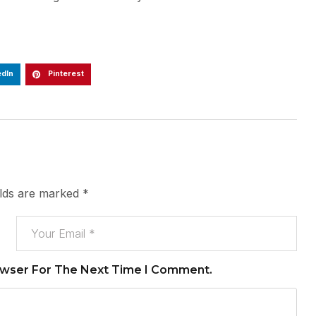
edIn
Pinterest
elds are marked
*
owser For The Next Time I Comment.