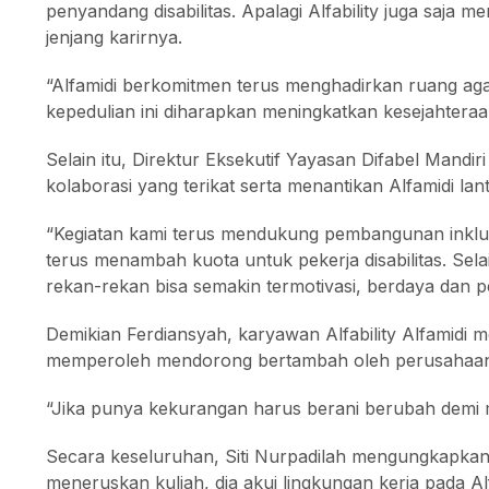
penyandang disabilitas. Apalagi Alfability juga saj
jenjang karirnya.
“Alfamidi berkomitmen terus menghadirkan ruang agar
kepedulian ini diharapkan meningkatkan kesejahteraa
Selain itu, Direktur Eksekutif Yayasan Difabel Mand
kolaborasi yang terikat serta menantikan Alfamidi la
“Kegiatan kami terus mendukung pembangunan inklusi
terus menambah kuota untuk pekerja disabilitas. Sel
rekan-rekan bisa semakin termotivasi, berdaya dan pe
Demikian Ferdiansyah, karyawan Alfability Alfamidi 
memperoleh mendorong bertambah oleh perusahaan s
“Jika punya kekurangan harus berani berubah demi 
Secara keseluruhan, Siti Nurpadilah mengungkapkan, 
meneruskan kuliah, dia akui lingkungan kerja pada 