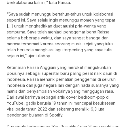
berkolaborasi kali ini,” kata Raissa.
“Saya sudah menunggu bertahun-tahun untuk kolaborasi
seperti ini. Saya selalu ingin menunggu momen yang tepat
[…] untuk menghadirkan duet musisi pria-wanita yang
sempurna. Saya telah menjadi penggemar berat Raissa
selama beberapa waktu, dan saya sangat bangga dan
merasa terhormat karena seorang musisi sejati yang tulus
telah bersedia menghiasi lagu terpenting yang saya tulis
sejauh ini,” ujar lullaboy.
Ketenaran Raissa Anggiani yang meroket mengukuhkan
posisinya sebagai superstar baru paling pesat naik daun di
Indonesia. Raissa menarik perhatian penggemar di seluruh
Indonesia dan juga negara lain dengan nada suaranya yang
manis dan penyampaian vokalnya yang menggugah rasa.
Dari awal karirnya sebagai artis cover bedroom-pop di
YouTube, gadis berusia 19 tahun ini mencapai kesuksesan
viral pada tahun 2022 dan sekarang memiliki 6,3 juta
pendengar bulanan di Spotify.
Dua single terbesarnya ‘Kau Rumahku’ dan ‘if you could see