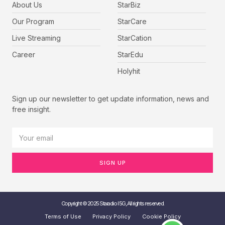
About Us
StarBiz
Our Program
StarCare
Live Streaming
StarCation
Career
StarEdu
Holyhit
Sign up our newsletter to get update information, news and
free insight.
SIGN UP
Copyright © 2025 Staradio I 5G, All rights reserved.
Terms of Use
Privacy Policy
Cookie Policy