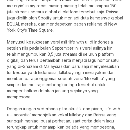
me cryin’ in my room’ masing-masing telah melampaui 150
juta streams secara global di platform tersebut saja. Raissa
juga dipilih oleh Spotify untuk menjadi duta kampanye global
EQUAL mereka, dan mendapatkan papan reklame di New
York City’s Time Square.
Menyusul kesuksesan versi asli ‘life with u’ di Indonesia
setelah rilis pada bulan September ini ( versi aslinya kini
telah mengumpulkan 3,5 juta streams di seluruh platform
digital, dan terus bertambah serta menjadi lagu nomor satu
yang di-Shazam di Malaysia) dan baru saja menyelesaikan
tur keduanya di Indonesia, lullaboy ingin merayakan dan
memberi para penggemar sebuah versi ‘life with u’ yang
simple dan mesra; membongkar lagu tersebut untuk
memperlihatkan detakan jantung sejatinya yang
mempesona.
Dengan iringan sederhana gitar akustik dan piano, ‘life with
u – acoustic’ menonjolkan vokal lullaboy dan Raissa yang
sungguh menjadi pusat perhatian, saat cerita dalam lagu
terungkap untuk menampilkan balada yang mempesona,