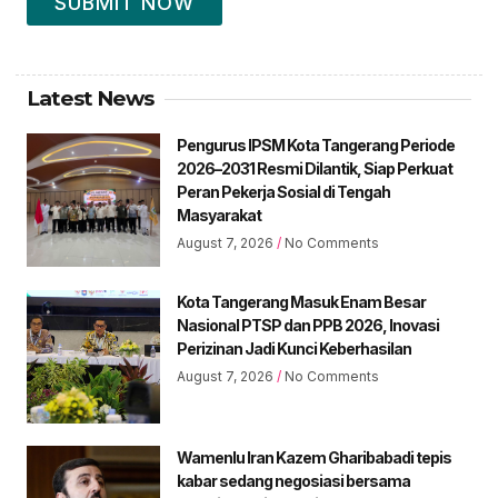
SUBMIT NOW
Latest News
Pengurus IPSM Kota Tangerang Periode
2026–2031 Resmi Dilantik, Siap Perkuat
Peran Pekerja Sosial di Tengah
Masyarakat
August 7, 2026
No Comments
Kota Tangerang Masuk Enam Besar
Nasional PTSP dan PPB 2026, Inovasi
Perizinan Jadi Kunci Keberhasilan
August 7, 2026
No Comments
Wamenlu Iran Kazem Gharibabadi tepis
kabar sedang negosiasi bersama