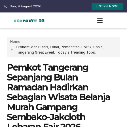
Sun, 9 August 2026
LISTEN NOW!
Home
Ekonomi dan Bisnis
,
Lokal
,
Pemerintah
,
Politik
,
Sosial
,
Tangerang Great Event
,
Today's Trending Topic
Pemkot Tangerang
Sepanjang Bulan
Ramadan Hadirkan
Sebagian Wisata Belanja
Murah Gampang
Sembako-Jakcloth
Lebaran Fair 2026