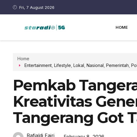
Fri, 7 August 2026
HOME
Home
Entertainment
,
Lifestyle
,
Lokal
,
Nasional
,
Pemerintah
,
Pol
Pemkab Tanger
Kreativitas Gen
Tangerang Got T
Rafialdi Fajri
February 8, 2026