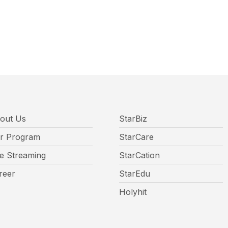
out Us
StarBiz
r Program
StarCare
ve Streaming
StarCation
reer
StarEdu
Holyhit