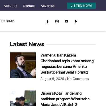
About Us
Contact
Advertise
LISTEN NOW!
AR SQUAD
Latest News
Wamenlu Iran Kazem
Gharibabadi tepis kabar sedang
negosiasi bersama Amerika
Serikat perihal Selat Hormuz
August 6, 2026
No Comments
Dispora Kota Tangerang
hadirkan program Wirausaha
Muda Jago AI Batch 3