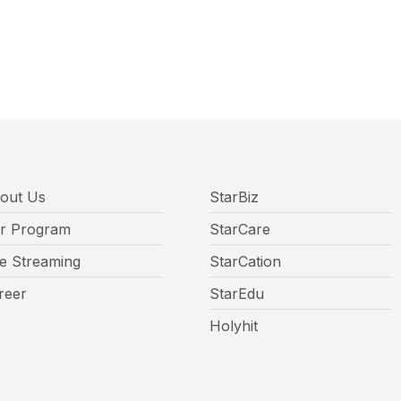
out Us
StarBiz
r Program
StarCare
ve Streaming
StarCation
reer
StarEdu
Holyhit