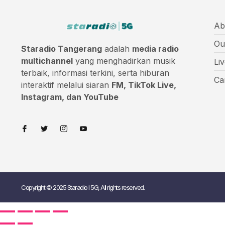
Ab
Ou
Staradio Tangerang
adalah
media radio
multichannel
yang menghadirkan musik
Li
terbaik, informasi terkini, serta hiburan
Ca
interaktif melalui siaran
FM, TikTok Live,
Instagram, dan YouTube
Copyright © 2025 Staradio I 5G, All rights reserved.