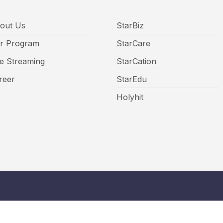
out Us
StarBiz
r Program
StarCare
ve Streaming
StarCation
reer
StarEdu
Holyhit