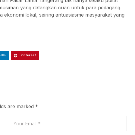
cinan Pasar Lama Tangerang tak hanya selaku pusat
ja musiman yang datangkan cuan untuk para pedagang.
 ekonomi lokal, seiring antuasiasme masyarakat yang
edIn
Pinterest
elds are marked
*